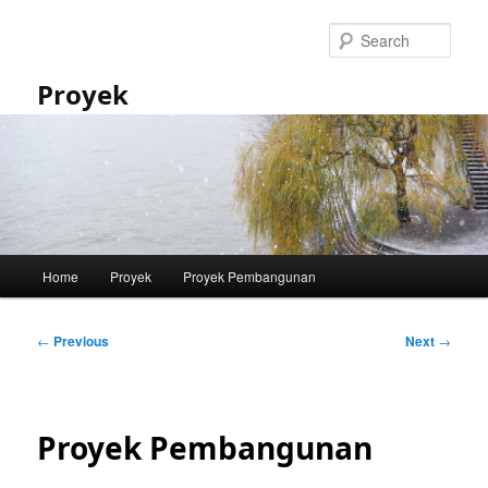
Skip
to
Sear
primary
content
Proyek
Main
Home
Proyek
Proyek Pembangunan
menu
Post
←
Previous
Next
→
navigation
Proyek Pembangunan