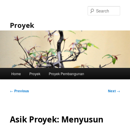
Skip
to
Sear
primary
content
Proyek
Main
Home
Proyek
Proyek Pembangunan
menu
Post
←
Previous
Next
→
navigation
Asik Proyek: Menyusun