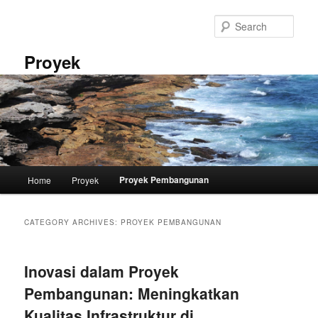
Skip
Skip
to
to
Sear
primary
secondary
content
content
Proyek
Main
Proyek Pembangunan
Home
Proyek
menu
CATEGORY ARCHIVES:
PROYEK PEMBANGUNAN
Inovasi dalam Proyek
Pembangunan: Meningkatkan
Kualitas Infrastruktur di