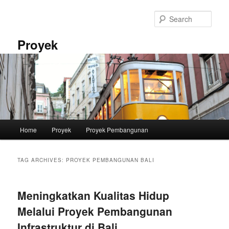
Skip
Skip
to
to
Sear
primary
secondary
content
content
Proyek
Main
Home
Proyek
Proyek Pembangunan
menu
TAG ARCHIVES:
PROYEK PEMBANGUNAN BALI
Meningkatkan Kualitas Hidup
Melalui Proyek Pembangunan
Infrastruktur di Bali