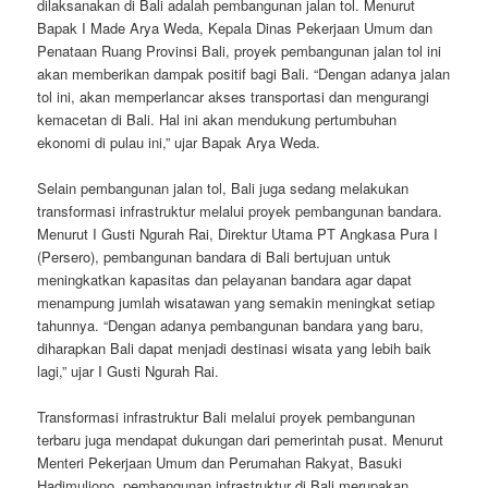
dilaksanakan di Bali adalah pembangunan jalan tol. Menurut
Bapak I Made Arya Weda, Kepala Dinas Pekerjaan Umum dan
Penataan Ruang Provinsi Bali, proyek pembangunan jalan tol ini
akan memberikan dampak positif bagi Bali. “Dengan adanya jalan
tol ini, akan memperlancar akses transportasi dan mengurangi
kemacetan di Bali. Hal ini akan mendukung pertumbuhan
ekonomi di pulau ini,” ujar Bapak Arya Weda.
Selain pembangunan jalan tol, Bali juga sedang melakukan
transformasi infrastruktur melalui proyek pembangunan bandara.
Menurut I Gusti Ngurah Rai, Direktur Utama PT Angkasa Pura I
(Persero), pembangunan bandara di Bali bertujuan untuk
meningkatkan kapasitas dan pelayanan bandara agar dapat
menampung jumlah wisatawan yang semakin meningkat setiap
tahunnya. “Dengan adanya pembangunan bandara yang baru,
diharapkan Bali dapat menjadi destinasi wisata yang lebih baik
lagi,” ujar I Gusti Ngurah Rai.
Transformasi infrastruktur Bali melalui proyek pembangunan
terbaru juga mendapat dukungan dari pemerintah pusat. Menurut
Menteri Pekerjaan Umum dan Perumahan Rakyat, Basuki
Hadimuljono, pembangunan infrastruktur di Bali merupakan