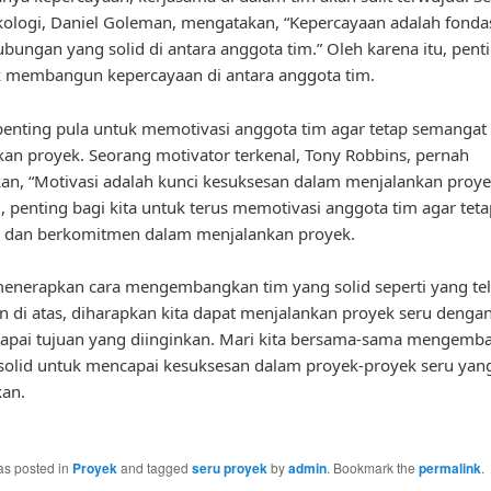
kologi, Daniel Goleman, mengatakan, “Kepercayaan adalah fondas
bungan yang solid di antara anggota tim.” Oleh karena itu, pent
k membangun kepercayaan di antara anggota tim.
 penting pula untuk memotivasi anggota tim agar tetap semangat
an proyek. Seorang motivator terkenal, Tony Robbins, pernah
n, “Motivasi adalah kunci kesuksesan dalam menjalankan proye
u, penting bagi kita untuk terus memotivasi anggota tim agar teta
 dan berkomitmen dalam menjalankan proyek.
enerapkan cara mengembangkan tim yang solid seperti yang te
n di atas, diharapkan kita dapat menjalankan proyek seru dengan
apai tujuan yang diinginkan. Mari kita bersama-sama mengemb
solid untuk mencapai kesuksesan dalam proyek-proyek seru yan
kan.
as posted in
Proyek
and tagged
seru proyek
by
admin
. Bookmark the
permalink
.