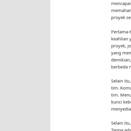
mencapai 
memahami
proyek se
Pertama-t
keahlian 
proyek, J
yang memi
demikian,
berbeda 
Selain it
tim. Komu
tim. Menu
kunci keb
menyediak
Selain it
Tanpa ada