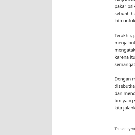
pakar psi
sebuah hu
kita untu
Terakhir,
menjalank
mengataka
karena it
semangat
Dengan m
disebutka
dan menc
tim yang 
kita jalan
This entry w