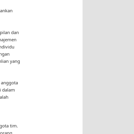
lankan
pilan dan
anajemen
ndividu
engan
hlian yang
a anggota
i dalam
alah
gota tim.
eorang