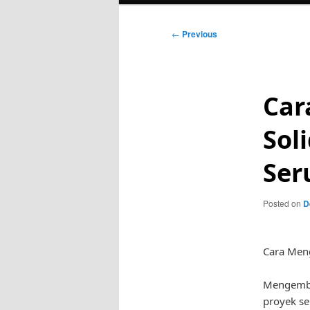
Post
←
Previous
navigation
Car
Sol
Ser
Posted on
D
Cara Men
Mengemba
proyek se