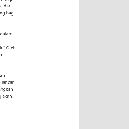
i dari
ing bagi
 dalam
k.” Oleh
p
lah
 lancar
angkan
g akan