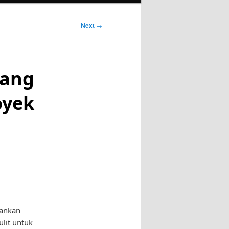
Next
→
yang
oyek
lankan
ulit untuk