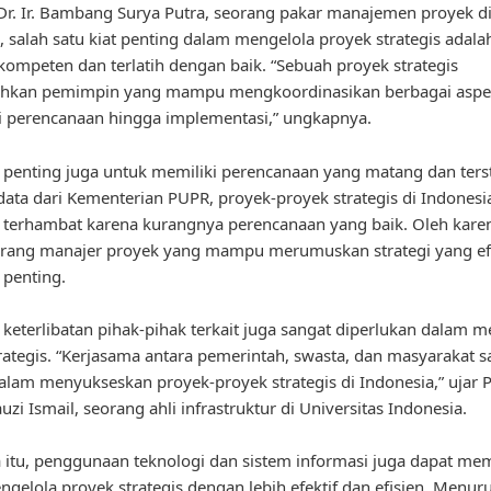
r. Ir. Bambang Surya Putra, seorang pakar manajemen proyek d
, salah satu kiat penting dalam mengelola proyek strategis adala
kompeten dan terlatih dengan baik. “Sebuah proyek strategis
kan pemimpin yang mampu mengkoordinasikan berbagai aspek
i perencanaan hingga implementasi,” ungkapnya.
u, penting juga untuk memiliki perencanaan yang matang dan terst
ata dari Kementerian PUPR, proyek-proyek strategis di Indonesi
i terhambat karena kurangnya perencanaan yang baik. Oleh karen
orang manajer proyek yang mampu merumuskan strategi yang efe
 penting.
u, keterlibatan pihak-pihak terkait juga sangat diperlukan dalam 
rategis. “Kerjasama antara pemerintah, swasta, dan masyarakat s
alam menyukseskan proyek-proyek strategis di Indonesia,” ujar Pro
zi Ismail, seorang ahli infrastruktur di Universitas Indonesia.
 itu, penggunaan teknologi dan sistem informasi juga dapat m
gelola proyek strategis dengan lebih efektif dan efisien. Menurut 