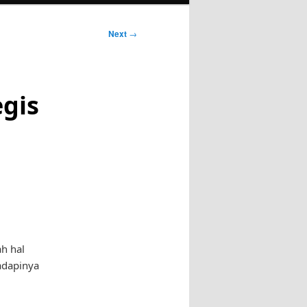
Next
→
egis
ah hal
adapinya