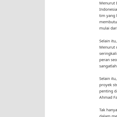
Menurut D
Indonesia
tim yang 
membutuh
mulai dar
Selain it
Menurut d
seringkal
peran se
sangatlah
Selain it
proyek st
penting d
Ahmad Fau
Tak hanya
dalam men