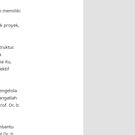
i
h memiliki
 proyek,
ruktur.
a
a itu,
ktif
mengelola
angatlah
f. Dr. Ir.
embantu
Dr. Ir.