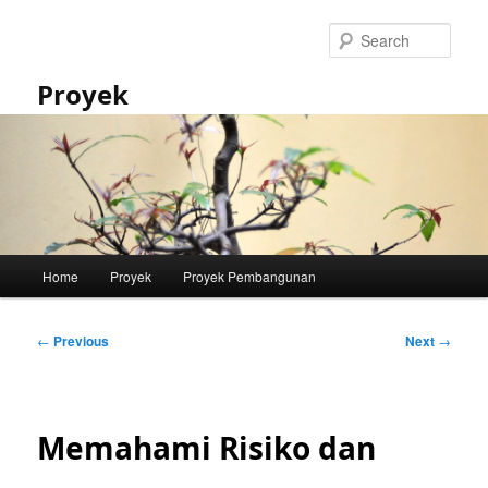
Skip
to
Sear
primary
content
Proyek
Main
Home
Proyek
Proyek Pembangunan
menu
Post
←
Previous
Next
→
navigation
Memahami Risiko dan