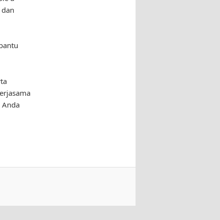
 dan
bantu
ta
kerjasama
, Anda