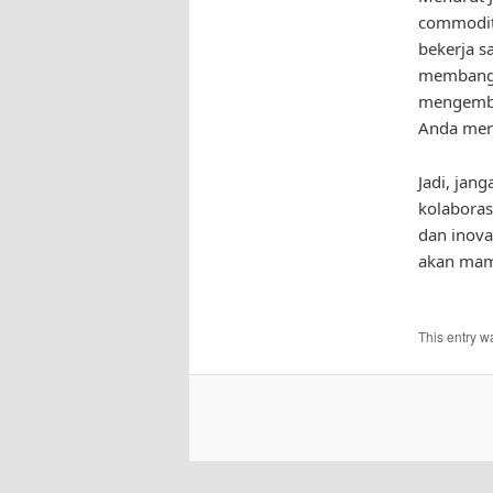
commodity
bekerja s
membangun
mengemba
Anda mera
Jadi, jan
kolaboras
dan inova
akan mam
This entry w