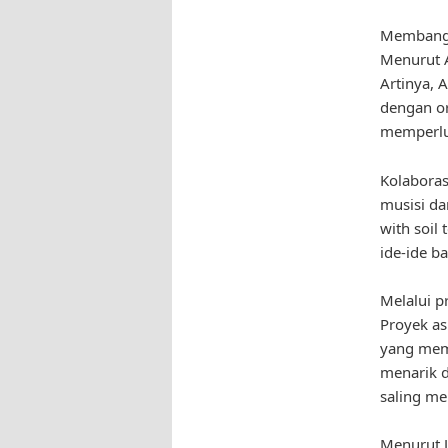
Membangu
Menurut A
Artinya, 
dengan or
memperlu
Kolaboras
musisi da
with soil
ide-ide b
Melalui p
Proyek a
yang memi
menarik 
saling m
Menurut Jo