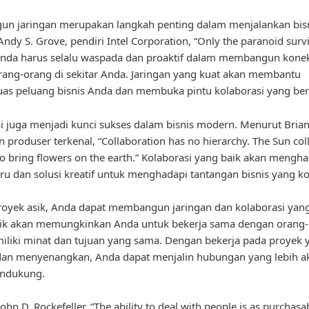
n jaringan merupakan langkah penting dalam menjalankan bisn
ndy S. Grove, pendiri Intel Corporation, “Only the paranoid survi
Anda harus selalu waspada dan proaktif dalam membangun konek
ang-orang di sekitar Anda. Jaringan yang kuat akan membantu
as peluang bisnis Anda dan membuka pintu kolaborasi yang be
i juga menjadi kunci sukses dalam bisnis modern. Menurut Brian
n produser terkenal, “Collaboration has no hierarchy. The Sun col
 to bring flowers on the earth.” Kolaborasi yang baik akan mengha
aru dan solusi kreatif untuk menghadapi tantangan bisnis yang k
royek asik, Anda dapat membangun jaringan dan kolaborasi yang
sik akan memungkinkan Anda untuk bekerja sama dengan orang
liki minat dan tujuan yang sama. Dengan bekerja pada proyek 
dan menyenangkan, Anda dapat menjalin hubungan yang lebih a
endukung.
hn D. Rockefeller, “The ability to deal with people is as purchasa