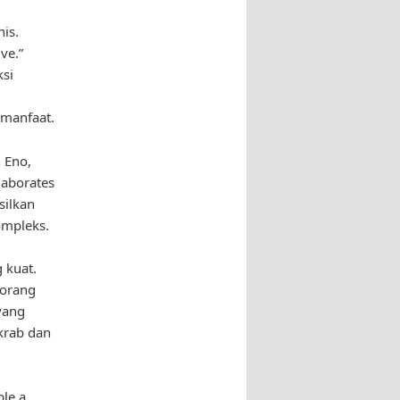
is.
ve.”
si
rmanfaat.
 Eno,
laborates
silkan
ompleks.
 kuat.
-orang
yang
krab dan
ble a