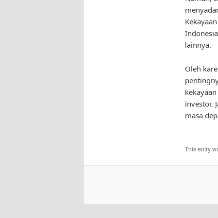
menyadari
Kekayaan 
Indonesi
lainnya.
Oleh kare
pentingny
kekayaan 
investor.
masa depa
This entry w