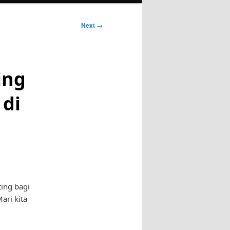
Next
→
ing
 di
ting bagi
ari kita