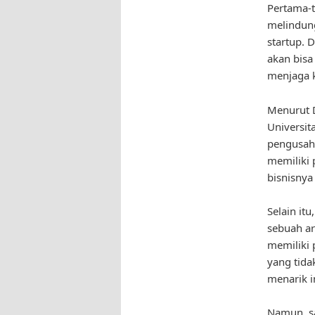
Pertama-t
melindung
startup. 
akan bisa
menjaga k
Menurut D
Universit
pengusaha
memiliki
bisnisnya 
Selain it
sebuah ar
memiliki 
yang tida
menarik i
Namun, s