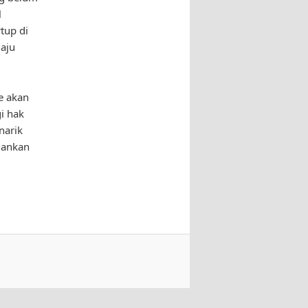
l
tup di
aju
e akan
i hak
narik
mankan