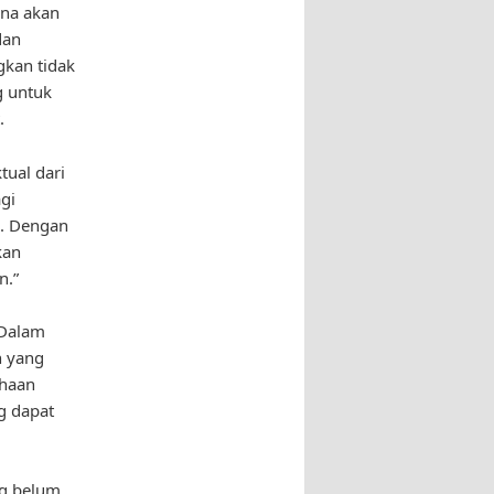
ena akan
dan
gkan tidak
g untuk
.
ual dari
gi
a. Dengan
kan
n.”
 Dalam
n yang
ahaan
g dapat
ng belum