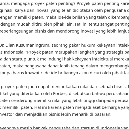
ama, mengapa proyek paten penting? Proyek paten penting kar
i hasil karya dan inovasi yang telah diciptakan oleh pengusaha 
Dengan memiliki paten, maka ide-ide brilian yang telah dikemban
 dengan mudah ditiru oleh pihak lain. Hal ini tentu sangat pentin
eberlangsungan bisnis dan mendorong inovasi yang lebih lanjut
r. Dian Kusumaningrum, seorang pakar hukum kekayaan intelekt
as Indonesia, “Proyek paten merupakan langkah yang strategis ba
 dan startup untuk melindungi hak kekayaan intelektual merek
 paten, maka pengusaha dapat lebih tenang dalam mengembang
tanpa harus khawatir ide-ide briliannya akan dicuri oleh pihak lai
u, proyek paten juga dapat meningkatkan nilai dari sebuah bisnis.
tikel yang diterbitkan oleh Forbes, disebutkan bahwa perusahaa
paten cenderung memiliki nilai yang lebih tinggi daripada perus
k memiliki paten. Hal ini karena paten menjadi aset berharga yan
nvestor dan menjadikan bisnis lebih menarik di pasaran.
ayangnya masih banyak pengusaha dan startup di Indonesia ya