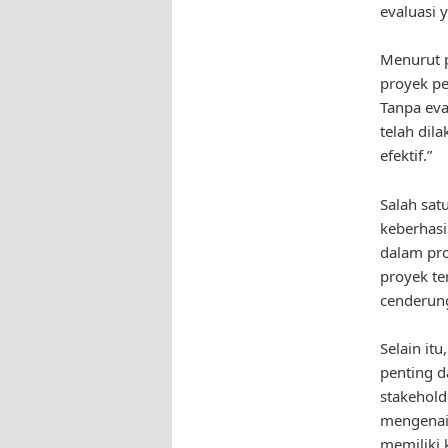
evaluasi 
Menurut p
proyek pe
Tanpa eva
telah dil
efektif.”
Salah sat
keberhasi
dalam pr
proyek te
cenderung
Selain it
penting 
stakehold
mengenai 
memiliki 