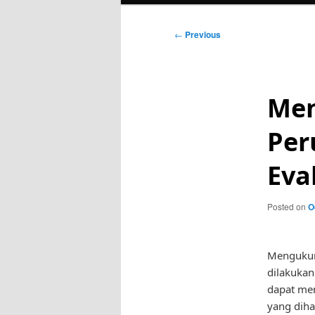
Post
←
Previous
navigation
Men
Per
Eva
Posted on
O
Mengukur 
dilakukan
dapat men
yang diha