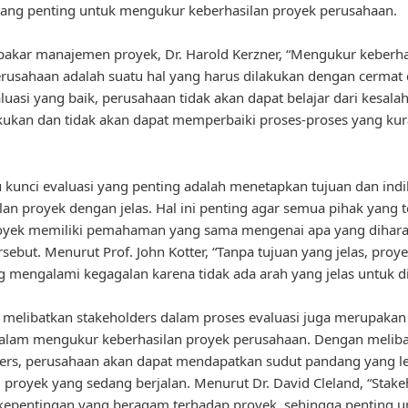
yang penting untuk mengukur keberhasilan proyek perusahaan.
akar manajemen proyek, Dr. Harold Kerzner, “Mengukur keberha
rusahaan adalah suatu hal yang harus dilakukan dengan cermat da
luasi yang baik, perusahaan tidak akan dapat belajar dari kesala
akukan dan tidak akan dapat memperbaiki proses-proses yang ku
u kunci evaluasi yang penting adalah menetapkan tujuan dan indi
lan proyek dengan jelas. Hal ini penting agar semua pihak yang t
oyek memiliki pemahaman yang sama mengenai apa yang dihara
rsebut. Menurut Prof. John Kotter, “Tanpa tujuan yang jelas, proy
 mengalami kegagalan karena tidak ada arah yang jelas untuk dik
u, melibatkan stakeholders dalam proses evaluasi juga merupakan
dalam mengukur keberhasilan proyek perusahaan. Dengan melib
ers, perusahaan akan dapat mendapatkan sudut pandang yang le
proyek yang sedang berjalan. Menurut Dr. David Cleland, “Stake
kepentingan yang beragam terhadap proyek, sehingga penting u