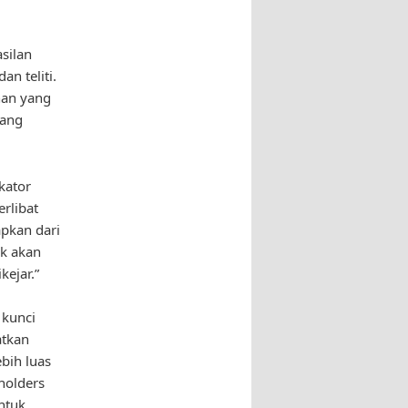
silan
n teliti.
han yang
rang
kator
erlibat
pkan dari
ek akan
ejar.”
 kunci
atkan
bih luas
holders
ntuk