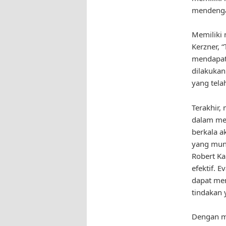
mendenga
Memiliki 
Kerzner, 
mendapat
dilakukan
yang telah
Terakhir,
dalam men
berkala 
yang munc
Robert Ka
efektif. 
dapat men
tindakan 
Dengan me