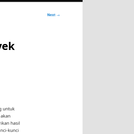
Next
→
yek
g untuk
 akan
ikan hasil
nci-kunci