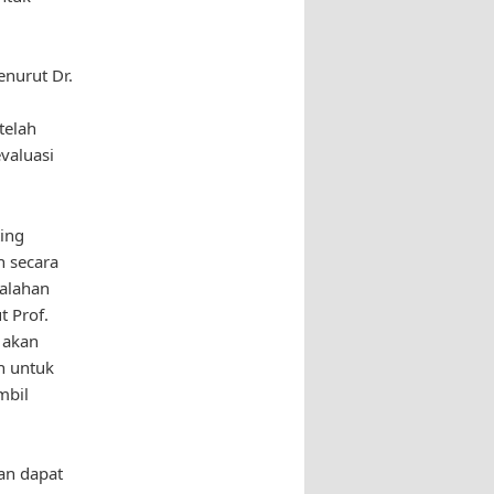
enurut Dr.
telah
valuasi
ting
n secara
alahan
 Prof.
 akan
n untuk
mbil
an dapat