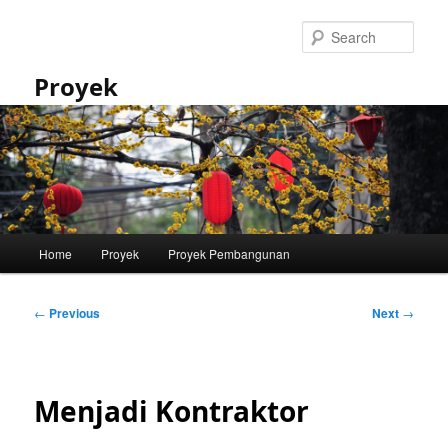
Skip
to
Sear
primary
content
Proyek
Main
Home
Proyek
Proyek Pembangunan
menu
Post
←
Previous
Next
→
navigation
Menjadi Kontraktor