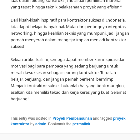
luas dalam bidang konstruksi, mulai dari pemilihan material
yang tepat hingga teknik pelaksanaan proyek yang efisien.”
Dari kisah-kisah inspiratif para kontraktor sukses di Indonesia,
kita dapat belajar banyak hal. Mulai dari pentingnya integritas,
networking, hingga keahlian teknis yang mumpuni. Jadi, jangan
pernah menyerah dalam mengejar impian menjadi kontraktor
sukses!
Sekian artikel kali ini, semoga dapat memberikan inspirasi dan
motivasi bagi para pembaca yang sedang berjuang untuk
meraih kesuksesan sebagai seorang kontraktor. Teruslah
belajar, berjuang, dan jangan pernah berhenti bermimpi!
Menjadi kontraktor sukses bukanlah hal yang tidak mungkin,
asalkan kita memiliki tekad dan kerja keras yang kuat. Selamat
berjuang!
This entry was posted in
Proyek Pembangunan
and tagged
proyek
kontraktor
by
admin
. Bookmark the
permalink
.