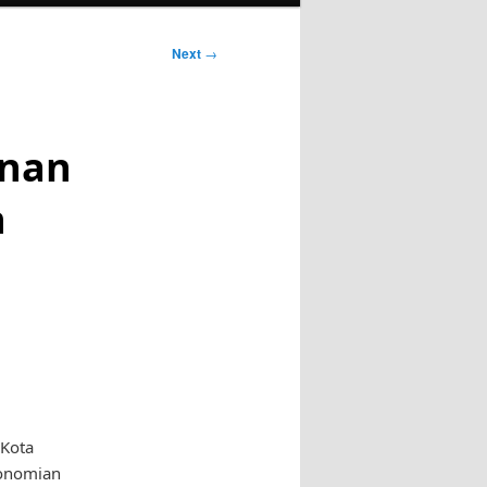
Next
→
unan
n
 Kota
konomian