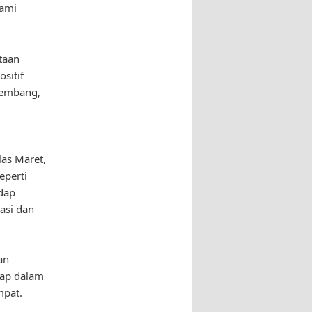
lami
taan
sitif
kembang,
as Maret,
eperti
dap
asi dan
an
rap dalam
mpat.