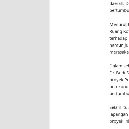
daerah. D
pertumbu
Menurut 
Ruang Kot
terhadap 
namun jug
merasaka
Dalam seb
Dr. Budi 
proyek P
perekonom
pertumbu
Selain it
lapangan 
proyek in