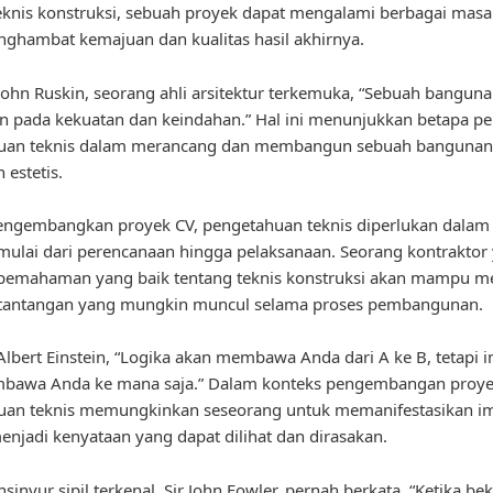
eknis konstruksi, sebuah proyek dapat mengalami berbagai masa
ghambat kemajuan dan kualitas hasil akhirnya.
ohn Ruskin, seorang ahli arsitektur terkemuka, “Sebuah banguna
n pada kekuatan dan keindahan.” Hal ini menunjukkan betapa p
uan teknis dalam merancang dan membangun sebuah bangunan
 estetis.
ngembangkan proyek CV, pengetahuan teknis diperlukan dalam 
mulai dari perencanaan hingga pelaksanaan. Seorang kontraktor
 pemahaman yang baik tentang teknis konstruksi akan mampu m
 tantangan yang mungkin muncul selama proses pembangunan.
lbert Einstein, “Logika akan membawa Anda dari A ke B, tetapi i
bawa Anda ke mana saja.” Dalam konteks pengembangan proye
uan teknis memungkinkan seseorang untuk memanifestasikan im
njadi kenyataan yang dapat dilihat dan dirasakan.
sinyur sipil terkenal, Sir John Fowler, pernah berkata, “Ketika bek