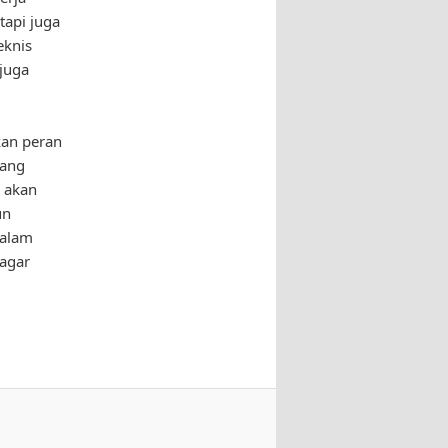
tapi juga
eknis
juga
kan peran
rang
 akan
un
dalam
 agar