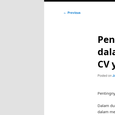
Post
←
Previous
navigation
Pen
dal
CV 
Posted on
J
Pentingn
Dalam dun
dalam me