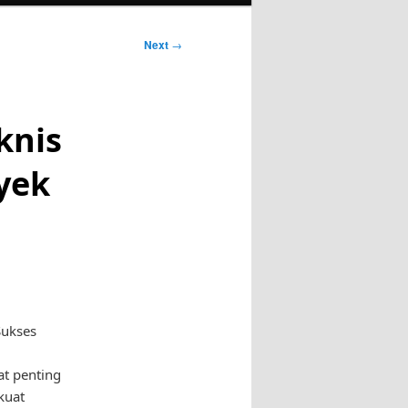
Next
→
knis
yek
Sukses
t penting
kuat