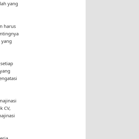
lah yang
n harus
entingnya
 yang
setiap
 yang
engatasi
majinasi
k CV,
ajinasi
erja