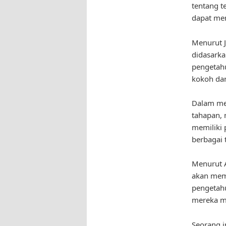
tentang t
dapat men
Menurut J
didasarka
pengetah
kokoh dan
Dalam me
tahapan, 
memiliki
berbagai
Menurut A
akan mem
pengetah
mereka me
Seorang in