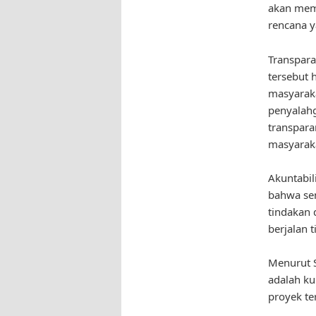
akan mema
rencana y
Transpara
tersebut 
masyaraka
penyalahg
transpar
masyaraka
Akuntabil
bahwa sem
tindakan 
berjalan 
Menurut S
adalah ku
proyek te