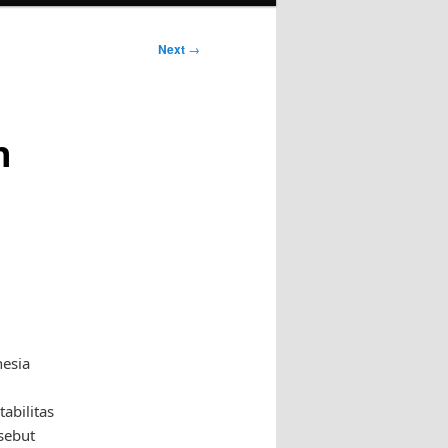
Next
→
n
nesia
abilitas
sebut