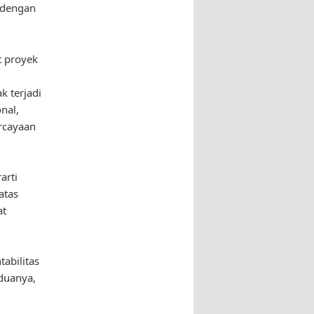
 dengan
t proyek
 terjadi
nal,
rcayaan
arti
atas
at
abilitas
duanya,