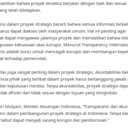
stikan bahwa proyek tersebut berjalan dengan baik dan sesuai
ang telah ditetapkan.
nsi dalam proyek strategis berarti bahwa semua informasi terkai
harus dapat diakses oleh masyarakat umum. Hal ini penting agar
t dapat mengawasi jalannya proyek dan memastikan bahwa tidak
unaan kekuasaan atau korupsi. Menurut Transparency Internatio
ansi adalah kunci untuk mencegah korupsi dan membangun kepe
t terhadap pemerintah.
itas juga sangat penting dalam proyek strategis. Akuntabilitas ber
ua pihak yang terlibat dalam proyek harus bertanggung jawab 
dan keputusan mereka. Tanpa akuntabilitas, proyek strategis dap
tidak efisien dan tidak sesuai dengan tujuan yang diinginkan.
ri Mulyani, Menteri Keuangan Indonesia, “Transparansi dan akunt
nci dalam pembangunan proyek strategis di Indonesia. Tanpa ke
rsebut dapat menjadi sarang korupsi dan pemborosan.”