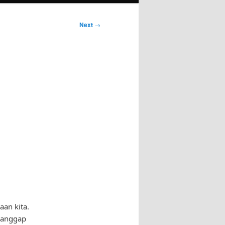
Next
→
an kita.
dianggap