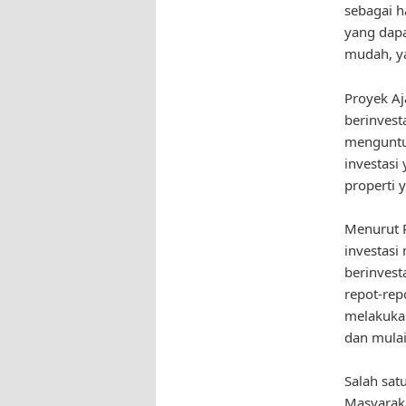
sebagai h
yang dapa
mudah, ya
Proyek A
berinvest
menguntun
investasi
properti 
Menurut P
investas
berinvest
repot-rep
melakukan
dan mulai
Salah sat
Masyaraka