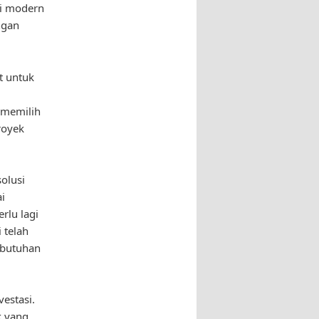
si modern
ngan
t untuk
 memilih
royek
olusi
i
rlu lagi
 telah
ebutuhan
estasi.
k yang