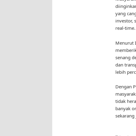
diinginka
yang cang
investor,
real-time.
Menurut I
memberik
senang de
dan trans
lebih per
Dengan Pr
masyaraka
tidak her
banyak or
sekarang 