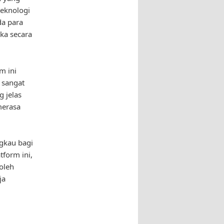
teknologi
da para
ka secara
m ini
 sangat
 jelas
merasa
ngkau bagi
tform ini,
oleh
ja