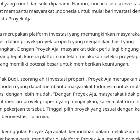
al yang rumit dan sulit dipahami. Namun, kini ada solusi investa
t membantu masyarakat Indonesia untuk mulai berinvestasi de
itu Proyek Aja.
ja merupakan platform investasi yang memungkinkan masyaraka
asi dalam proyek-proyek properti yang menjanjikan hasil yang
gkan. Dengan Proyek Aja, masyarakat tidak perlu lagi bingung
 yang tepat, karena platform ini telah melakukan seleksi proyek-p
yang memiliki potensi besar untuk memberikan keuntungan.
ak Budi, seorang ahli investasi properti, Proyek Aja merupakan s
i modern yang dapat membantu masyarakat Indonesia untuk mula
asi dengan lebih mudah. “Dengan Proyek Aja, masyarakat tidak pe
ot mencari proyek properti yang menjanjikan, karena platform ini
 pekerjaan tersebut. Tinggal pilih proyek yang sesuai dengan k
 berinvestasi,” ujarnya.
u keunggulan Proyek Aja adalah kemudahan dalam melakukan inv
t hanya perlu mendaftar di platform Proyek Aja, memilih proye