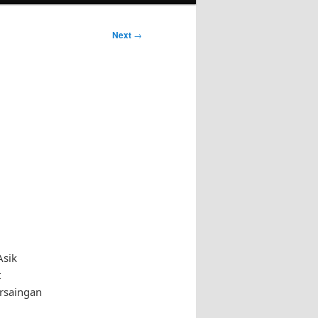
Next
→
Asik
t
rsaingan