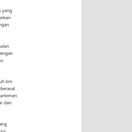
s yang
ankan
engan
ulan
Dengan
pu
uh tim
 berasal
epartemen
ar dan
dang
hui