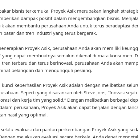
akar bisnis terkemuka, Proyek Asik merupakan langkah strategi
mberikan dampak positif dalam mengembangkan bisnis. Menjal
sik akan membantu perusahaan Anda untuk terus beradaptasi d
 pasar dan tren industri yang terus bergerak.
enerapkan Proyek Asik, perusahaan Anda akan memiliki keungg
if yang dapat membuatnya semakin dikenal di mata konsumen. 
 tren terbaru dan terus berinovasi, perusahaan Anda akan mam
minat pelanggan dan mengungguli pesaing.
u kunci keberhasilan Proyek Asik adalah dengan melibatkan selur
usahaan. Seperti yang disarankan oleh Steve Jobs, “Inovasi sejati
borasi dan kerja tim yang solid.” Dengan melibatkan berbagai d
 dalam perusahaan, Proyek Asik akan dapat berjalan dengan lanc
n hasil yang optimal.
u, selalu evaluasi dan pantau perkembangan Proyek Asik yang se
 Dengan melakukan evaluasi secara berkala, Anda dapat mengeta