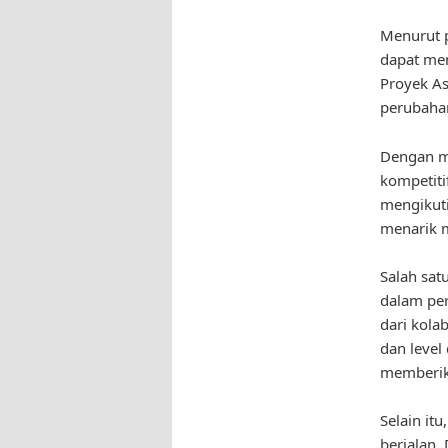
Menurut p
dapat me
Proyek A
perubahan
Dengan m
kompetit
mengikuti
menarik 
Salah sat
dalam per
dari kola
dan level
memberika
Selain it
berjalan.