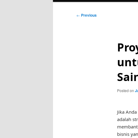
Post
←
Previous
navigation
Pro
unt
Sai
Posted on
J
Jika Anda
adalah st
membantu 
bisnis ya