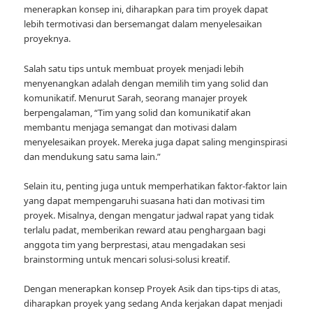
menerapkan konsep ini, diharapkan para tim proyek dapat
lebih termotivasi dan bersemangat dalam menyelesaikan
proyeknya.
Salah satu tips untuk membuat proyek menjadi lebih
menyenangkan adalah dengan memilih tim yang solid dan
komunikatif. Menurut Sarah, seorang manajer proyek
berpengalaman, “Tim yang solid dan komunikatif akan
membantu menjaga semangat dan motivasi dalam
menyelesaikan proyek. Mereka juga dapat saling menginspirasi
dan mendukung satu sama lain.”
Selain itu, penting juga untuk memperhatikan faktor-faktor lain
yang dapat mempengaruhi suasana hati dan motivasi tim
proyek. Misalnya, dengan mengatur jadwal rapat yang tidak
terlalu padat, memberikan reward atau penghargaan bagi
anggota tim yang berprestasi, atau mengadakan sesi
brainstorming untuk mencari solusi-solusi kreatif.
Dengan menerapkan konsep Proyek Asik dan tips-tips di atas,
diharapkan proyek yang sedang Anda kerjakan dapat menjadi