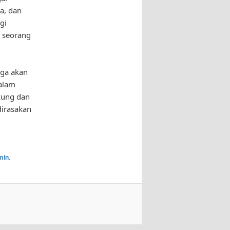
ta, dan
gi
, seorang
rga akan
dalam
kung dan
dirasakan
min
.