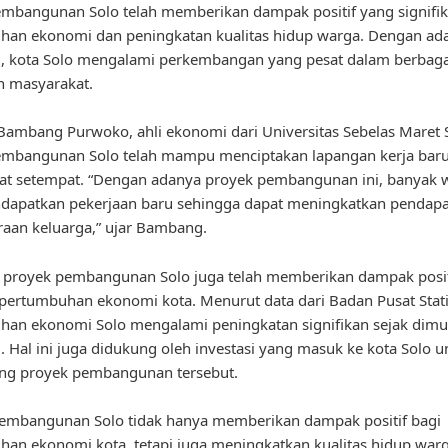
mbangunan Solo telah memberikan dampak positif yang signifik
han ekonomi dan peningkatan kualitas hidup warga. Dengan ad
i, kota Solo mengalami perkembangan yang pesat dalam berbaga
n masyarakat.
ambang Purwoko, ahli ekonomi dari Universitas Sebelas Maret 
embangunan Solo telah mampu menciptakan lapangan kerja baru
at setempat. “Dengan adanya proyek pembangunan ini, banyak 
dapatkan pekerjaan baru sehingga dapat meningkatkan pendapa
raan keluarga,” ujar Bambang.
u, proyek pembangunan Solo juga telah memberikan dampak posit
pertumbuhan ekonomi kota. Menurut data dari Badan Pusat Statis
an ekonomi Solo mengalami peningkatan signifikan sejak dimu
i. Hal ini juga didukung oleh investasi yang masuk ke kota Solo u
g proyek pembangunan tersebut.
pembangunan Solo tidak hanya memberikan dampak positif bagi
an ekonomi kota, tetapi juga meningkatkan kualitas hidup warg