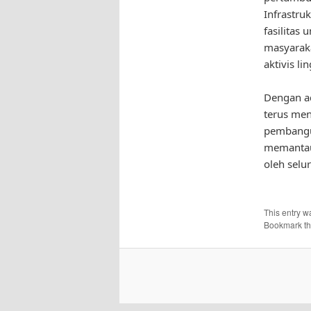
Infrastru
fasilita
masyaraka
aktivis li
Dengan a
terus men
pembangu
memantau 
oleh selu
This entry w
Bookmark t