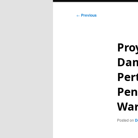
Post
←
Previous
navigation
Pro
Dam
Per
Pen
Wa
Posted on
D