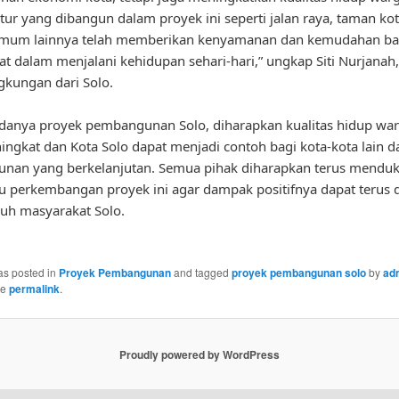
ktur yang dibangun dalam proyek ini seperti jalan raya, taman ko
s umum lainnya telah memberikan kenyamanan dan kemudahan ba
t dalam menjalani kehidupan sehari-hari,” ungkap Siti Nurjanah
ngkungan dari Solo.
danya proyek pembangunan Solo, diharapkan kualitas hidup wa
ingkat dan Kota Solo dapat menjadi contoh bagi kota-kota lain 
nan yang berkelanjutan. Semua pihak diharapkan terus mendu
perkembangan proyek ini agar dampak positifnya dapat terus 
ruh masyarakat Solo.
as posted in
Proyek Pembangunan
and tagged
proyek pembangunan solo
by
ad
he
permalink
.
Proudly powered by WordPress