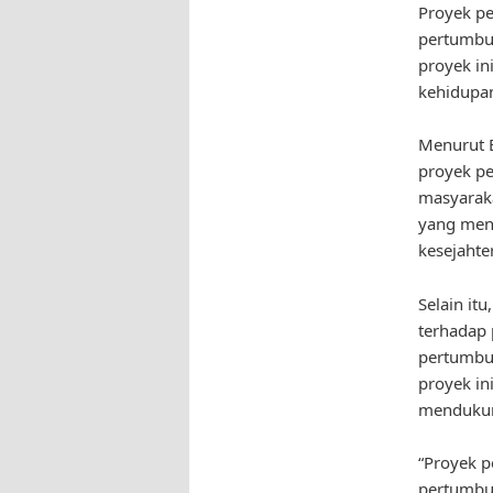
Proyek pe
pertumbu
proyek in
kehidupa
Menurut B
proyek p
masyarak
yang men
kesejahte
Selain it
terhadap 
pertumbuh
proyek in
mendukun
“Proyek 
pertumbuh