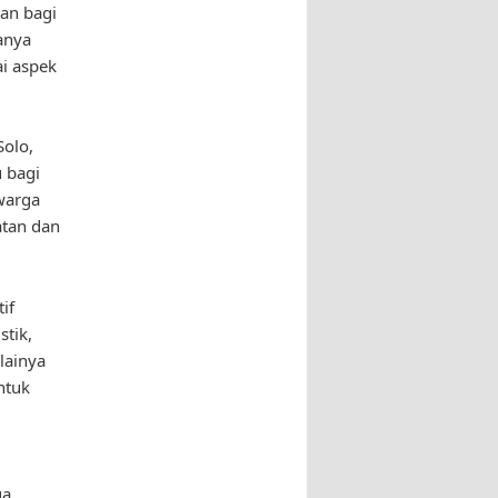
an bagi
anya
i aspek
Solo,
 bagi
warga
tan dan
if
tik,
lainya
ntuk
a.