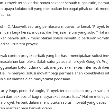
n. Proyek terbaik tidak hanya sekedar sebuah tugas rutin, namu
 upaya kolaboratif yang melibatkan berbagai pihak untuk menc
rsama.
ohn C. Maxwell, seorang pembicara motivasi terkenal, “Proyek te
il dari kerja keras, inovasi, dan kerjasama tim yang solid.” Hal in
an bahwa untuk menciptakan solusi inovatif, diperlukan komi
dari seluruh tim proyek.
yak contoh proyek terbaik yang berhasil menciptakan solusi inov
masalahan kompleks. Salah satunya adalah proyek Google’s Proj
gunakan balon udara untuk menyediakan akses internet di dae
 Hal ini menjadi solusi inovatif bagi permasalahan konektivitas in
h sulit diakses oleh masyarakat pedesaan.
arry Page, pendiri Google, “Proyek terbaik adalah proyek yang
n dampak positif bagi masyarakat secara luas.” Hal ini menega
a proyek terbaik dalam menciptakan solusi inovatif yang dapat
an manfaat bagi banyak orang.