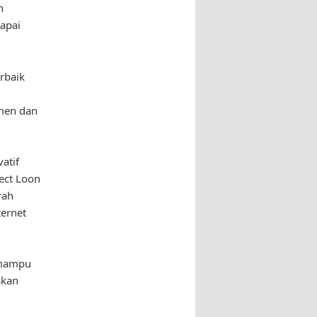
n
apai
rbaik
i
tmen dan
atif
ect Loon
rah
ternet
 mampu
skan