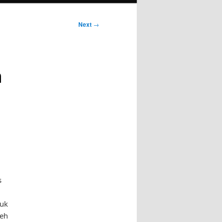
Next
→
n
s
tuk
leh