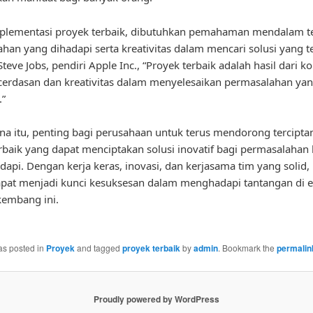
plementasi proyek terbaik, dibutuhkan pemahaman mendalam t
han yang dihadapi serta kreativitas dalam mencari solusi yang t
teve Jobs, pendiri Apple Inc., “Proyek terbaik adalah hasil dari k
cerdasan dan kreativitas dalam menyelesaikan permasalahan ya
.”
na itu, penting bagi perusahaan untuk terus mendorong tercipta
rbaik yang dapat menciptakan solusi inovatif bagi permasalahan
dapi. Dengan kerja keras, inovasi, dan kerjasama tim yang solid,
apat menjadi kunci kesuksesan dalam menghadapi tantangan di 
kembang ini.
as posted in
Proyek
and tagged
proyek terbaik
by
admin
. Bookmark the
permalin
Proudly powered by WordPress