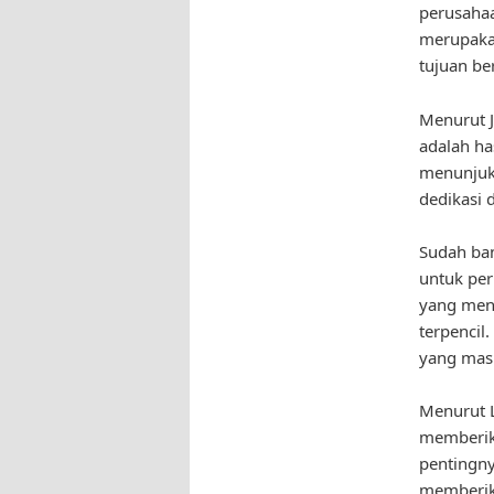
perusahaa
merupakan
tujuan be
Menurut J
adalah has
menunjukk
dedikasi 
Sudah ban
untuk per
yang meng
terpencil.
yang masi
Menurut L
memberika
pentingny
memberik