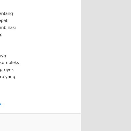
entang
epat.
ombinasi
ng
nya
 kompleks
 proyek
era yang
k
.