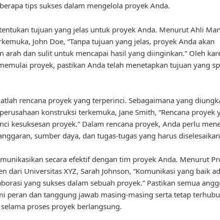
berapa tips sukses dalam mengelola proyek Anda.
tentukan tujuan yang jelas untuk proyek Anda. Menurut Ahli M
rkemuka, John Doe, “Tanpa tujuan yang jelas, proyek Anda akan
n arah dan sulit untuk mencapai hasil yang diinginkan.” Oleh kare
emulai proyek, pastikan Anda telah menetapkan tujuan yang spe
atlah rencana proyek yang terperinci. Sebagaimana yang diung
perusahaan konstruksi terkemuka, Jane Smith, “Rencana proyek 
nci kesuksesan proyek.” Dalam rencana proyek, Anda perlu men
 anggaran, sumber daya, dan tugas-tugas yang harus diselesaikan
omunikasikan secara efektif dengan tim proyek Anda. Menurut Pr
 dari Universitas XYZ, Sarah Johnson, “Komunikasi yang baik a
aborasi yang sukses dalam sebuah proyek.” Pastikan semua angg
 peran dan tanggung jawab masing-masing serta tetap terhubu
 selama proses proyek berlangsung.