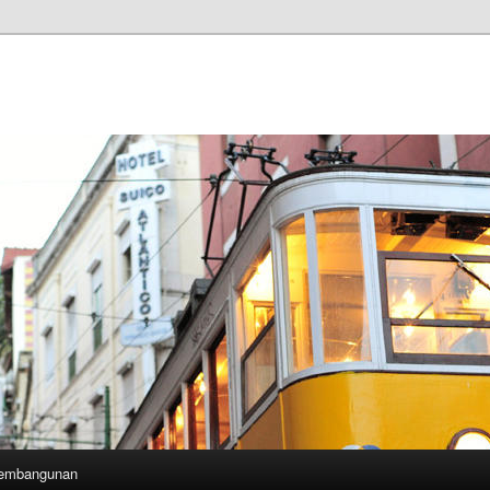
Pembangunan