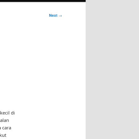
Next
→
ecil di
alan
 cara
kut