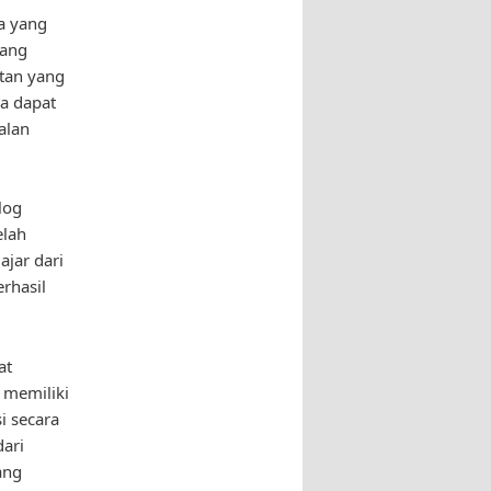
a yang
yang
tan yang
a dapat
alan
log
elah
ajar dari
rhasil
at
 memiliki
i secara
dari
ang