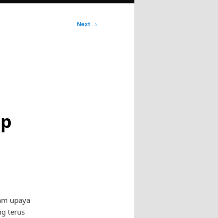
Next
→
up
lam upaya
g terus