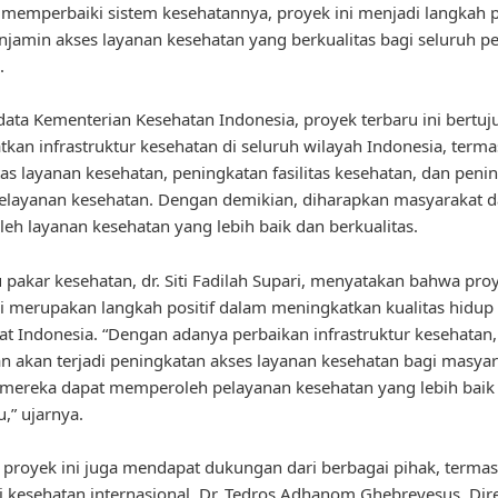
memperbaiki sistem kesehatannya, proyek ini menjadi langkah 
jamin akses layanan kesehatan yang berkualitas bagi seluruh 
.
ata Kementerian Kesehatan Indonesia, proyek terbaru ini bertuj
kan infrastruktur kesehatan di seluruh wilayah Indonesia, term
itas layanan kesehatan, peningkatan fasilitas kesehatan, dan peni
pelayanan kesehatan. Dengan demikian, diharapkan masyarakat d
h layanan kesehatan yang lebih baik dan berkualitas.
u pakar kesehatan, dr. Siti Fadilah Supari, menyatakan bahwa pro
ni merupakan langkah positif dalam meningkatkan kualitas hidup
t Indonesia. “Dengan adanya perbaikan infrastruktur kesehatan,
n akan terjadi peningkatan akses layanan kesehatan bagi masyar
mereka dapat memperoleh pelayanan kesehatan yang lebih baik 
,” ujarnya.
u, proyek ini juga mendapat dukungan dari berbagai pihak, terma
i kesehatan internasional. Dr. Tedros Adhanom Ghebreyesus, Dir