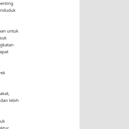
penting
penduduk
uan untuk
asuk
ngkatan
apat
yek
akat,
dan lebih
suk
ektur