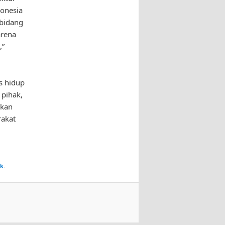
onesia
 bidang
arena
,”
s hidup
 pihak,
hkan
rakat
nk
.