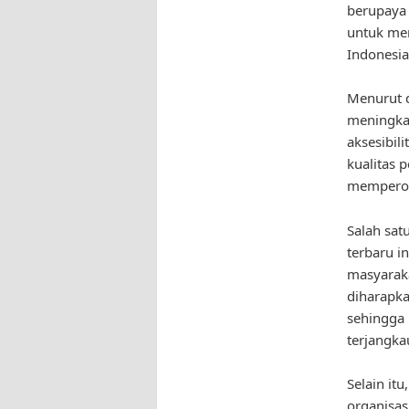
berupaya 
untuk men
Indonesia
Menurut d
meningkat
aksesibil
kualitas 
memperole
Salah sat
terbaru i
masyaraka
diharapka
sehingga 
terjangkau
Selain it
organisas