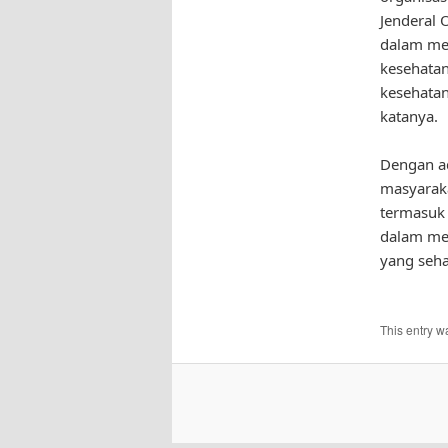
Jenderal 
dalam men
kesehatan
kesehatan
katanya.
Dengan ad
masyaraka
termasuk 
dalam men
yang seha
This entry w