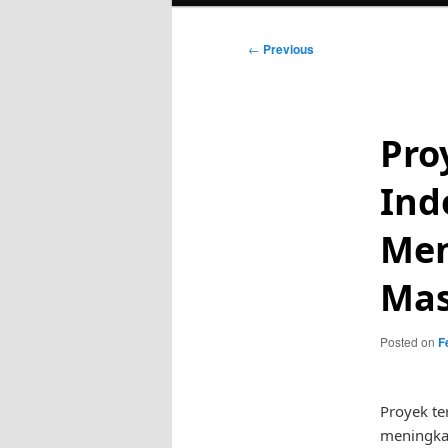
Post
←
Previous
navigation
Pro
Ind
Men
Mas
Posted on
F
Proyek te
meningkat