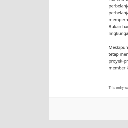
perbelanj
perbelanj
memperha
Bukan han
lingkungan
Meskipun 
tetap men
proyek-pr
memberika
This entry w