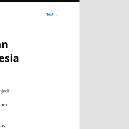
Next
→
an
esia
njadi
alam
rus