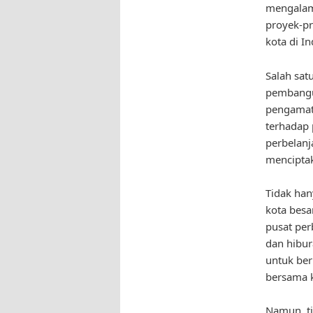
mengalami
proyek-pr
kota di I
Salah sat
pembangun
pengamat 
terhadap 
perbelanj
menciptak
Tidak han
kota besa
pusat per
dan hibur
untuk ber
bersama k
Namun, ti