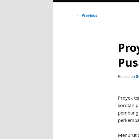
Post
←
Previous
navigation
Pro
Pus
Posted on
S
Proyek te
sorotan 
pembangun
perkemban
Menurut d