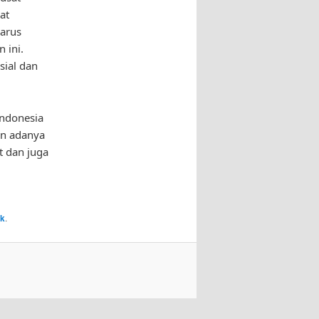
at
harus
 ini.
sial dan
Indonesia
an adanya
t dan juga
nk
.