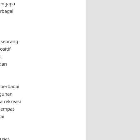
mengapa
rbagai
 seorang
sitif
t
dan
 berbagai
ngunan
a rekreasi
 tempat
ai
usat