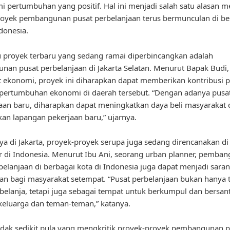
 pertumbuhan yang positif. Hal ini menjadi salah satu alasan 
oyek pembangunan pusat perbelanjaan terus bermunculan di be
ndonesia.
u proyek terbaru yang sedang ramai diperbincangkan adalah
an pusat perbelanjaan di Jakarta Selatan. Menurut Bapak Budi,
ekonomi, proyek ini diharapkan dapat memberikan kontribusi po
pertumbuhan ekonomi di daerah tersebut. “Dengan adanya pusa
aan baru, diharapkan dapat meningkatkan daya beli masyarakat 
an lapangan pekerjaan baru,” ujarnya.
ya di Jakarta, proyek-proyek serupa juga sedang direncanakan di
r di Indonesia. Menurut Ibu Ani, seorang urban planner, pemba
belanjaan di berbagai kota di Indonesia juga dapat menjadi saran
an bagi masyarakat setempat. “Pusat perbelanjaan bukan hanya
belanja, tetapi juga sebagai tempat untuk berkumpul dan bersant
eluarga dan teman-teman,” katanya.
dak sedikit pula yang mengkritik proyek-proyek pembangunan p