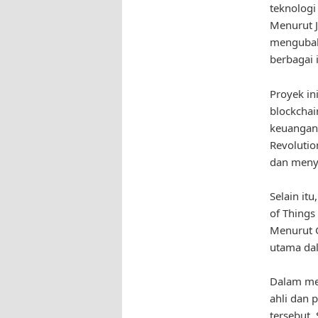
teknologi
Menurut J
mengubah
berbagai i
Proyek in
blockchai
keuangan 
Revolutio
dan menyi
Selain it
of Things
Menurut G
utama dal
Dalam men
ahli dan
tersebut.