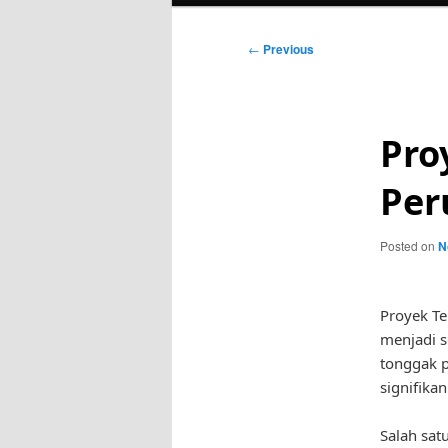
Post
←
Previous
navigation
Pro
Per
Posted on
N
Proyek T
menjadi s
tonggak 
signifika
Salah sat