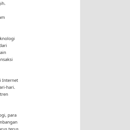
ih.
lam
eknologi
dari
ain
ansaksi
 Internet
ri-hari.
tren
gi, para
embangan
arus terus