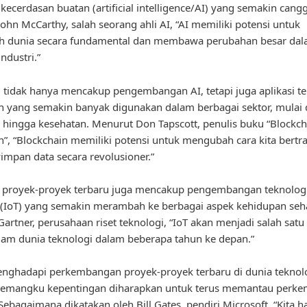
 kecerdasan buatan (artificial intelligence/AI) yang semakin cangg
ohn McCarthy, salah seorang ahli AI, “AI memiliki potensi untuk
 dunia secara fundamental dan membawa perubahan besar da
ndustri.”
i tidak hanya mencakup pengembangan AI, tetapi juga aplikasi t
n yang semakin banyak digunakan dalam berbagai sektor, mulai 
hingga kesehatan. Menurut Don Tapscott, penulis buku “Blockch
n”, “Blockchain memiliki potensi untuk mengubah cara kita bertr
mpan data secara revolusioner.”
u, proyek-proyek terbaru juga mencakup pengembangan teknologi
 (IoT) yang semakin merambah ke berbagai aspek kehidupan seha
artner, perusahaan riset teknologi, “IoT akan menjadi salah satu 
am dunia teknologi dalam beberapa tahun ke depan.”
ghadapi perkembangan proyek-proyek terbaru di dunia teknolo
 pemangku kepentingan diharapkan untuk terus memantau perk
 Sebagaimana dikatakan oleh Bill Gates, pendiri Microsoft, “Kita h