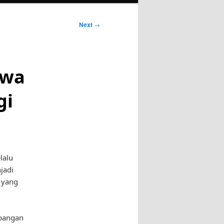
Next
→
awa
gi
lalu
jadi
 yang
mbangan