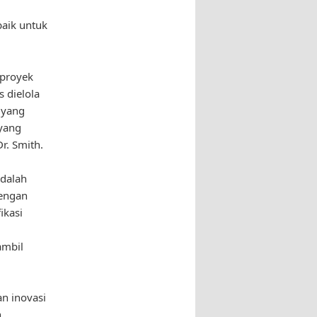
aik untuk
 proyek
 dielola
 yang
yang
r. Smith.
adalah
Dengan
ikasi
ambil
n inovasi
n