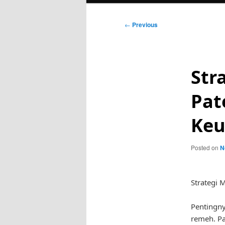
Post
←
Previous
navigation
Str
Pat
Keu
Posted on
N
Strategi 
Pentingny
remeh. Pa