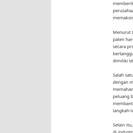
memberika
perusaha
memaksim
Menurut D
paten har
secara pr
bertangg
dimiliki 
Salah sat
dengan me
memahami 
peluang b
membantu
langkah-l
Selain it
di indust