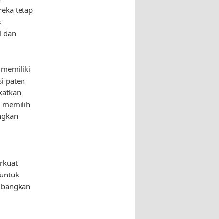
eka tetap
k
l dan
 memiliki
si paten
katkan
m memilih
ngkan
rkuat
 untuk
mbangkan