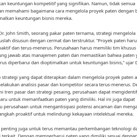
n keuntungan kompetitif yang signifikan. Namun, tidak semua
an memahami bagaimana cara mengelola proyek paten dengan b
alkan keuntungan bisnis mereka.
r. John Smith, seorang pakar paten ternama, strategi mengelola
uslah disusun dengan cermat dan terstruktur. “Proyek paten harus
oaktif dan terus-menerus. Perusahaan harus memiliki tim khusus
ung jawab atas manajemen paten dan memastikan bahwa paten 
terus diperbarui dan dioptimalkan untuk keuntungan bisnis,” ujar D
u strategi yang dapat diterapkan dalam mengelola proyek paten 
lakukan analisis pasar dan kompetitor secara terus-menerus. 
tren pasar dan strategi pesaing, perusahaan dapat mengidentif
aru untuk memanfaatkan paten yang dimiliki. Hal ini juga dapat
 perusahaan untuk mengantisipasi potensi ancaman dan meng
angkah proaktif untuk melindungi kekayaan intelektual mereka.
u, penting juga untuk terus memantau perkembangan teknologi da
ri terkait. Dengan memperbarui paten yang dimiliki sesuai denga