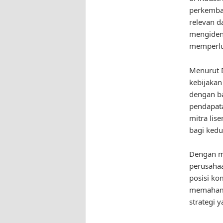
perkemba
relevan d
mengident
memperlu
Menurut D
kebijakan
dengan b
pendapata
mitra lis
bagi kedu
Dengan me
perusaha
posisi ko
memahami
strategi 