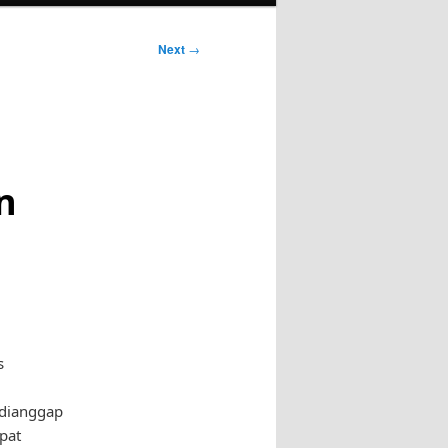
Next
→
n
s
 dianggap
pat