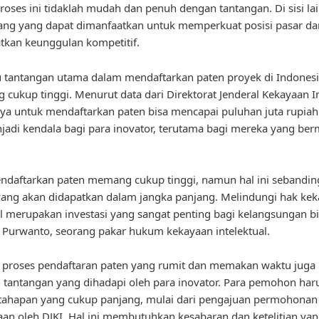
oses ini tidaklah mudah dan penuh dengan tantangan. Di sisi lai
ang yang dapat dimanfaatkan untuk memperkuat posisi pasar da
kan keunggulan kompetitif.
u tantangan utama dalam mendaftarkan paten proyek di Indonesi
g cukup tinggi. Menurut data dari Direktorat Jenderal Kekayaan I
iaya untuk mendaftarkan paten bisa mencapai puluhan juta rupiah.
jadi kendala bagi para inovator, terutama bagi mereka yang be
ndaftarkan paten memang cukup tinggi, namun hal ini sebandi
ang akan didapatkan dalam jangka panjang. Melindungi hak ke
al merupakan investasi yang sangat penting bagi kelangsungan bis
Purwanto, seorang pakar hukum kekayaan intelektual.
u, proses pendaftaran paten yang rumit dan memakan waktu juga
u tantangan yang dihadapi oleh para inovator. Para pemohon har
tahapan yang cukup panjang, mulai dari pengajuan permohonan
an oleh DJKI. Hal ini membutuhkan kesabaran dan ketelitian yang