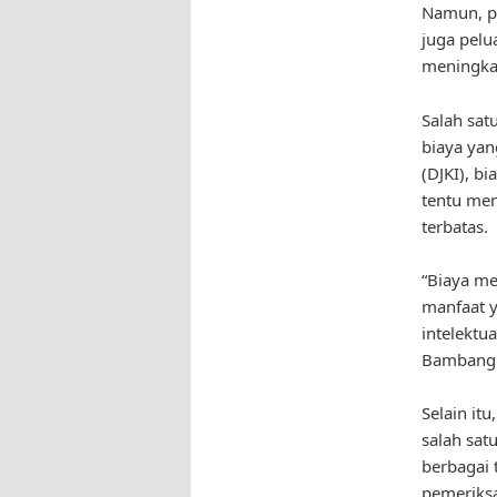
Namun, pr
juga pelu
meningkat
Salah sat
biaya yan
(DJKI), b
tentu men
terbatas.
“Biaya me
manfaat y
intelektu
Bambang 
Selain it
salah sat
berbagai 
pemeriksa