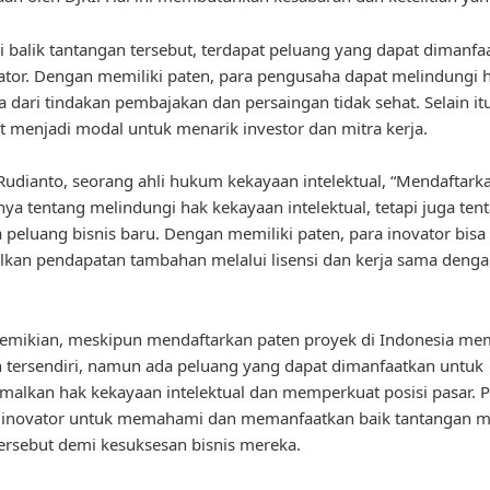
 balik tantangan tersebut, terdapat peluang yang dapat dimanfa
ator. Dengan memiliki paten, para pengusaha dapat melindungi h
a dari tindakan pembajakan dan persaingan tidak sehat. Selain it
t menjadi modal untuk menarik investor dan mitra kerja.
udianto, seorang ahli hukum kekayaan intelektual, “Mendaftark
ya tentang melindungi hak kekayaan intelektual, tetapi juga ten
eluang bisnis baru. Dengan memiliki paten, para inovator bisa
kan pendapatan tambahan melalui lisensi dan kerja sama denga
mikian, meskipun mendaftarkan paten proyek di Indonesia mem
 tersendiri, namun ada peluang yang dapat dimanfaatkan untuk
alkan hak kekayaan intelektual dan memperkuat posisi pasar. P
a inovator untuk memahami dan memanfaatkan baik tantangan 
ersebut demi kesuksesan bisnis mereka.