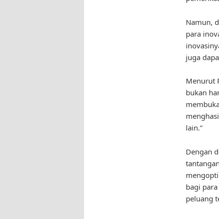
Namun, di
para inov
inovasiny
juga dapa
Menurut R
bukan han
membuka p
menghasil
lain.”
Dengan de
tantangan
mengoptim
bagi par
peluang t