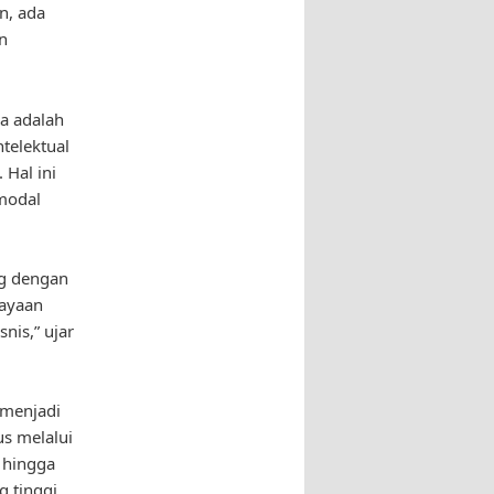
n, ada
n
a adalah
ntelektual
 Hal ini
rmodal
ng dengan
kayaan
nis,” ujar
 menjadi
us melalui
 hingga
 tinggi.