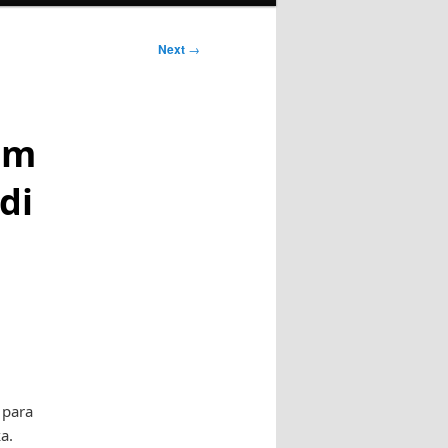
Next
→
am
di
 para
a.