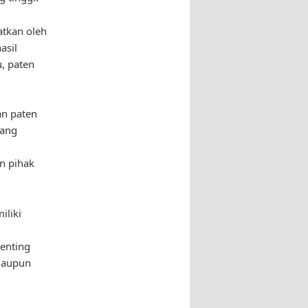
atkan oleh
asil
u, paten
an paten
tang
n pihak
iliki
enting
maupun