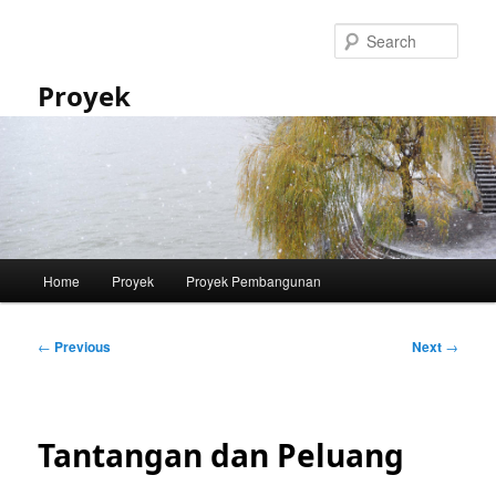
Skip
to
Sear
primary
content
Proyek
Main
Home
Proyek
Proyek Pembangunan
menu
Post
←
Previous
Next
→
navigation
Tantangan dan Peluang