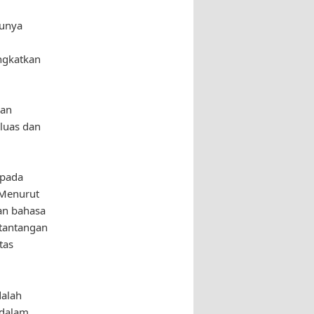
tunya
ngkatkan
gan
luas dan
 pada
 Menurut
dan bahasa
 tantangan
tas
dalah
 dalam