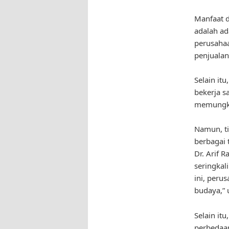
Manfaat d
adalah ad
perusahaa
penjuala
Selain it
bekerja s
memungkin
Namun, ti
berbagai 
Dr. Arif 
seringkal
ini, peru
budaya,” 
Selain it
perbedaan