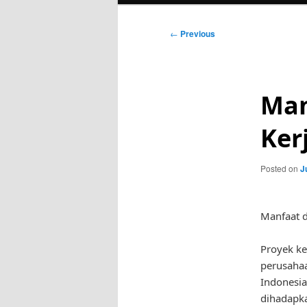
Post
←
Previous
navigation
Man
Ker
Posted on
J
Manfaat d
Proyek ke
perusaha
Indonesia
dihadapka