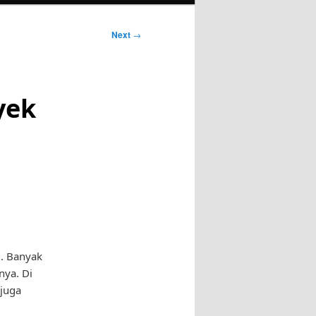
Next
→
yek
i. Banyak
ya. Di
 juga