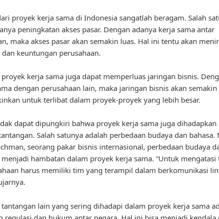
ari proyek kerja sama di Indonesia sangatlah beragam. Salah sa
anya peningkatan akses pasar. Dengan adanya kerja sama antar
n, maka akses pasar akan semakin luas. Hal ini tentu akan meni
n dan keuntungan perusahaan.
u, proyek kerja sama juga dapat memperluas jaringan bisnis. Den
ama dengan perusahaan lain, maka jaringan bisnis akan semakin 
kan untuk terlibat dalam proyek-proyek yang lebih besar.
dak dapat dipungkiri bahwa proyek kerja sama juga dihadapkan
tantangan. Salah satunya adalah perbedaan budaya dan bahasa.
Rachman, seorang pakar bisnis internasional, perbedaan budaya 
i menjadi hambatan dalam proyek kerja sama. “Untuk mengatasi
sahaan harus memiliki tim yang terampil dalam berkomunikasi lin
ujarnya.
u, tantangan lain yang sering dihadapi dalam proyek kerja sama a
 regulasi dan hukum antar negara. Hal ini bisa menjadi kendala