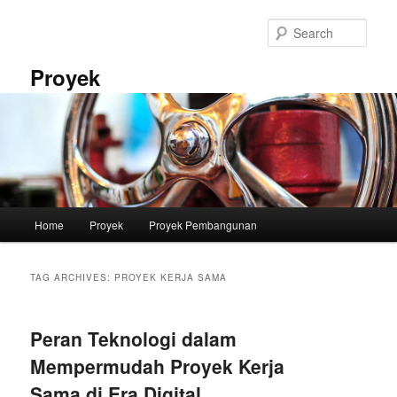
Skip
Skip
to
to
Sear
primary
secondary
content
content
Proyek
Main
Home
Proyek
Proyek Pembangunan
menu
TAG ARCHIVES:
PROYEK KERJA SAMA
Peran Teknologi dalam
Mempermudah Proyek Kerja
Sama di Era Digital