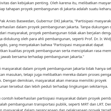
tivitas dan kebijakan penting. Oleh karena itu, melibatkan masya
iap tahapan proyek pembangunan di Jakarta adalah suatu keharu
ak Anies Baswedan, Gubernur DKI Jakarta, “Partisipasi masyarak
erhasilan dalam proyek pembangunan Jakarta. Tanpa dukungan 
ari masyarakat, proyek pembangunan tidak akan berjalan denga
uga didukung oleh para ahli pembangunan, seperti Prof. Dr. Ir. Wid
gdo, yang menyatakan bahwa “Partisipasi masyarakat dapat
kan kualitas proyek pembangunan serta menciptakan rasa memi
 jawab bersama terhadap pembangunan Jakarta.”
si masyarakat dalam proyek pembangunan Jakarta tidak hanya se
an masukan, tetapi juga melibatkan mereka dalam proses peng
. Dengan demikian, masyarakat akan merasa memiliki proyek
an tersebut dan lebih peduli terhadap lingkungan sekitarnya.
u contoh keberhasilan partisipasi masyarakat dalam proyek pe
dalah pembangunan transportasi publik, seperti MRT dan LRT. D
n masyarakat dalam perencanaan dan pelaksanaan proyek terseb