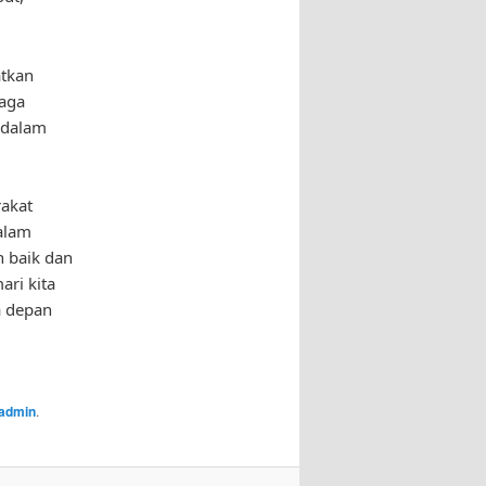
atkan
baga
 dalam
akat
alam
h baik dan
ri kita
a depan
admin
.