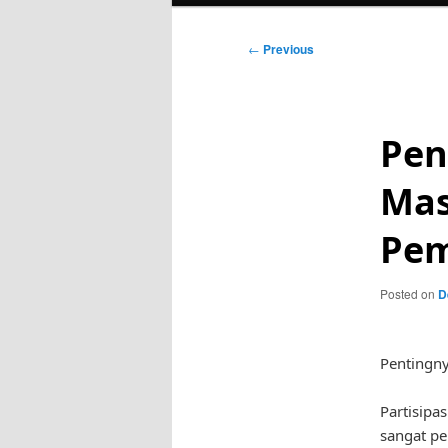
Post
←
Previous
navigation
Pen
Mas
Pem
Posted on
D
Pentingny
Partisipa
sangat pe