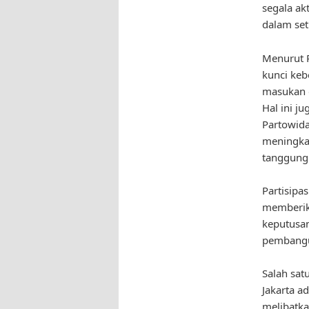
segala ak
dalam set
Menurut P
kunci keb
masukan d
Hal ini j
Partowida
meningkat
tanggung
Partisipa
memberik
keputusan
pembangun
Salah sat
Jakarta a
melibatka