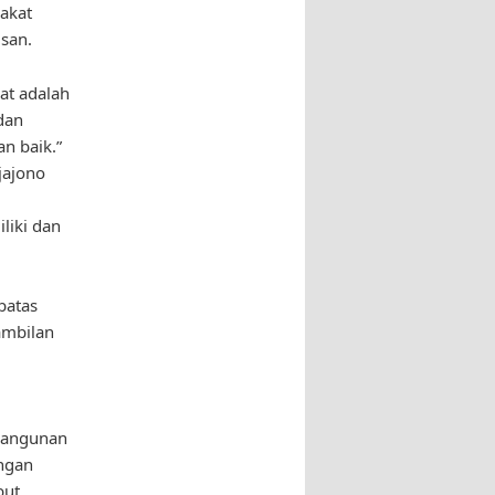
rakat
san.
at adalah
dan
n baik.”
jajono
liki dan
batas
ambilan
mbangunan
engan
ut,