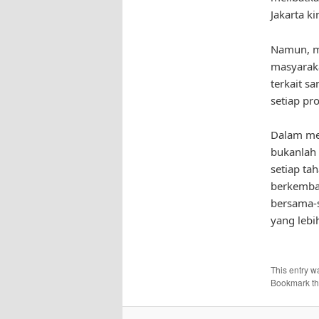
Jakarta k
Namun, m
masyaraka
terkait s
setiap p
Dalam men
bukanlah 
setiap ta
berkemban
bersama-s
yang lebih
This entry w
Bookmark t