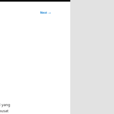
Next
→
l yang
pusat