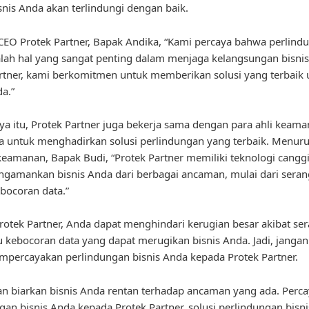
snis Anda akan terlindungi dengan baik.
EO Protek Partner, Bapak Andika, “Kami percaya bahwa perlind
alah hal yang sangat penting dalam menjaga kelangsungan bisni
rtner, kami berkomitmen untuk memberikan solusi yang terbaik 
da.”
ya itu, Protek Partner juga bekerja sama dengan para ahli keam
 untuk menghadirkan solusi perlindungan yang terbaik. Menuru
 keamanan, Bapak Budi, “Protek Partner memiliki teknologi cangg
gamankan bisnis Anda dari berbagai ancaman, mulai dari seran
bocoran data.”
otek Partner, Anda dapat menghindari kerugian besar akibat se
u kebocoran data yang dapat merugikan bisnis Anda. Jadi, jangan
percayakan perlindungan bisnis Anda kepada Protek Partner.
gan biarkan bisnis Anda rentan terhadap ancaman yang ada. Perc
gan bisnis Anda kepada Protek Partner, solusi perlindungan bisn