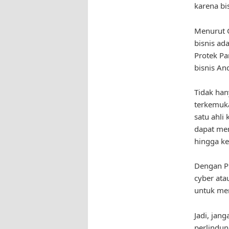
karena bi
Menurut C
bisnis ad
Protek Pa
bisnis An
Tidak han
terkemuka
satu ahli
dapat men
hingga ke
Dengan Pr
cyber ata
untuk mem
Jadi, jan
perlindun