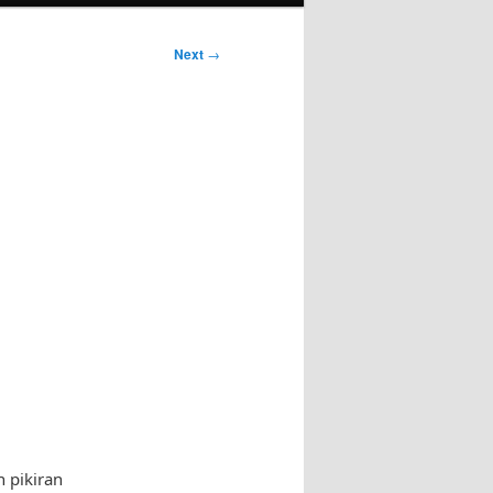
Next
→
i
 pikiran