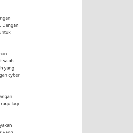
ungan
s. Dengan
untuk
anan
t salah
ih yang
gan cyber
rangan
 ragu lagi
ayakan
is yang