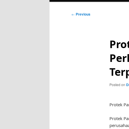
Post
←
Previous
navigation
Pro
Per
Ter
Posted on
D
Protek Pa
Protek Pa
perusahaa