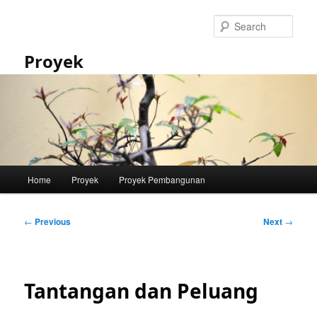
Skip
to
Sear
primary
content
Proyek
Main
Home
Proyek
Proyek Pembangunan
menu
Post
←
Previous
Next
→
navigation
Tantangan dan Peluang