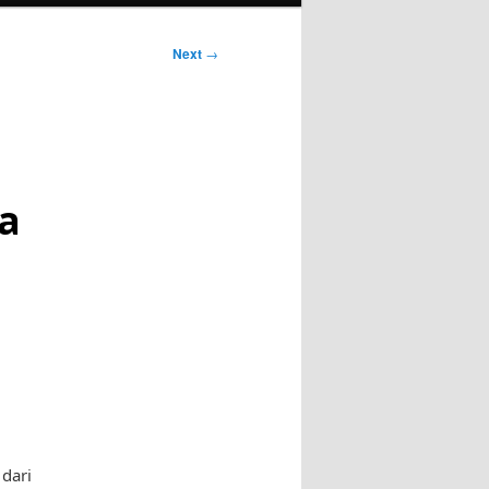
Next
→
a
 dari