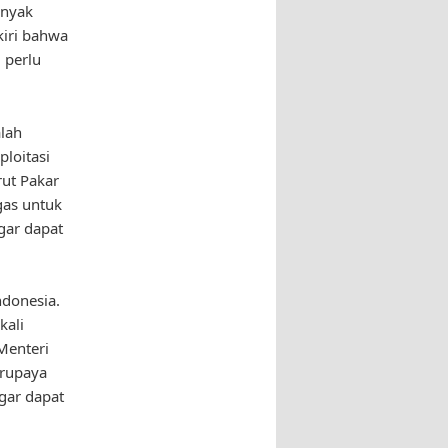
inyak
kiri bahwa
 perlu
lah
loitasi
ut Pakar
gas untuk
gar dapat
ndonesia.
kali
Menteri
erupaya
agar dapat