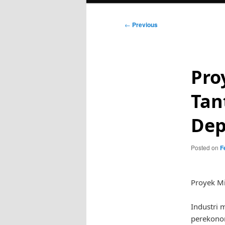
Post
←
Previous
navigation
Pro
Tan
De
Posted on
F
Proyek Mi
Industri 
perekonom