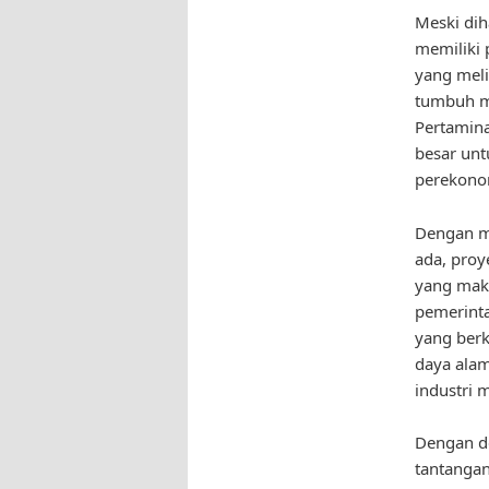
Meski dih
memiliki 
yang meli
tumbuh me
Pertamina
besar unt
perekono
Dengan m
ada, proy
yang maks
pemerinta
yang berk
daya alam
industri m
Dengan de
tantangan