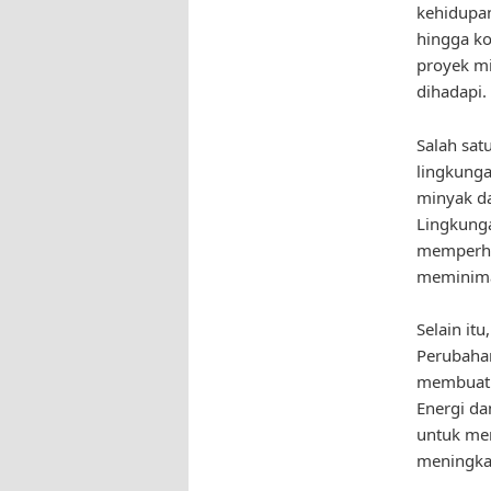
kehidupan
hingga ko
proyek mi
dihadapi.
Salah sat
lingkunga
minyak da
Lingkunga
memperhat
meminimal
Selain it
Perubahan
membuat i
Energi da
untuk men
meningkat