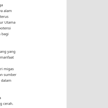
ga
ya alam
terus
tur Utama
potensi
 bagi
uang yang
 manfaat
ri migas
kan sumber
a dalam
a
g cerah.