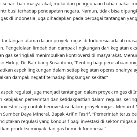
 sehari-hari masyarakat, mulai dari penggunaan bahan bakar m
ntribusi terhadap pendapatan negara. Namun, tidak bisa dipung
gas di Indonesia juga dihadapkan pada berbagai tantangan yang
u tantangan utama dalam proyek migas di Indonesia adalah masa
n. Pengelolaan limbah dan dampak lingkungan dari kegiatan eksp
n gas seringkali menimbulkan kontroversi di masyarakat. Menur
n Hidup, Dr. Bambang Susantono, “Penting bagi perusahaan mi
ikan aspek lingkungan dalam setiap kegiatan operasionalnya a
kan dampak negatif terhadap lingkungan sekitar.”
u, aspek regulasi juga menjadi tantangan dalam proyek migas di I
 kebijakan pemerintah dan ketidakpastian dalam regulasi sering
nvestor ragu untuk berinvestasi dalam proyek migas. Menurut 
n Sumber Daya Mineral, Bapak Arifin Tasrif, “Pemerintah terus b
ciptakan regulasi yang kondusif bagi investasi di sektor migas 
kan produksi minyak dan gas bumi di Indonesia.”