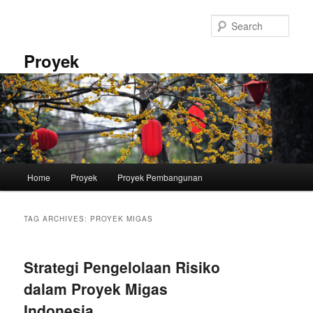
Skip
Skip
to
to
Sear
primary
secondary
content
content
Proyek
Main
Home
Proyek
Proyek Pembangunan
menu
TAG ARCHIVES:
PROYEK MIGAS
Strategi Pengelolaan Risiko
dalam Proyek Migas
Indonesia